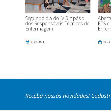
Abert
Segundo dia do IV Simpósio
RTS e
dos Responsáveis Técnicos de
Enfe
Enfermagem
11.04.2024
10.04.
Receba nossas novidades! Cadastr