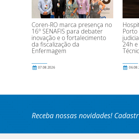
Hospi
Coren-RO marca presença no
Porto
16º SENAFIS para debater
judici
inovação e o fortalecimento
24h e
da fiscalização da
Técni
Enfermagem
07.08.2026
06.08.
Receba nossas novidades! Cadastr