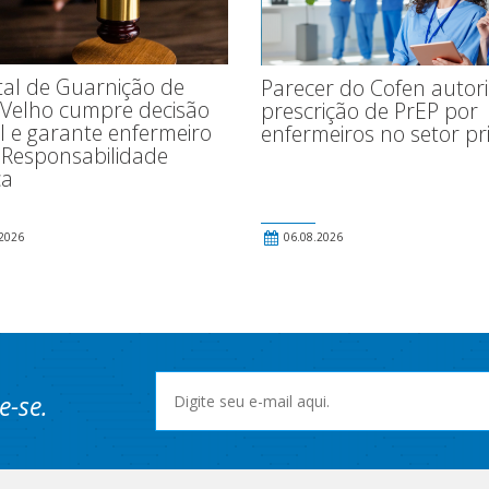
tal de Guarnição de
Parecer do Cofen autor
 Velho cumpre decisão
prescrição de PrEP por
al e garante enfermeiro
enfermeiros no setor pr
 Responsabilidade
ca
2026
06.08.2026
e-se.