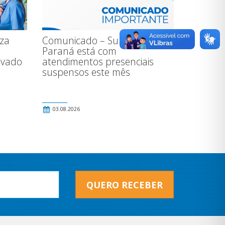
iza
Comunicado – Subseção de Ji-
Paraná está com
ivado
atendimentos presenciais
suspensos este mês
03.08.2026
QUERO RECEBER