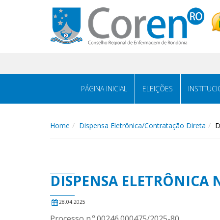
PÁGINA INICIAL
ELEIÇÕES
INSTITUC
Home
Dispensa Eletrônica/Contratação Direta
D
DISPENSA ELETRÔNICA N.
28.04.2025
Processo n.º 00246.000475/2025-80.