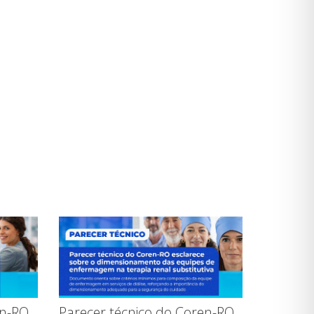
en-RO
Parecer técnico do Coren-RO