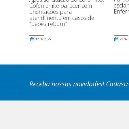
esclar
Cofen emite parecer com
Enfer
orientações para
atendimento em casos de
“bebês reborn”
12.08.2025
29.07.
Receba nossas novidades! Cadastr