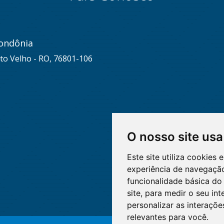
ondônia
to Velho - RO, 76801-106
O nosso site usa
Este site utiliza cookies
experiência de navegação
funcionalidade básica do 
site
,
para medir o seu int
personalizar as interaçõ
relevantes para você
.