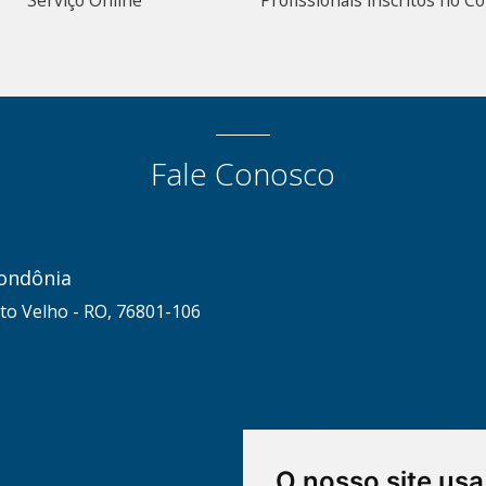
Serviço Online
Profissionais inscritos no 
Fale Conosco
ondônia
to Velho - RO, 76801-106
O nosso site usa